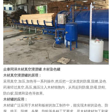
众泰同泽木材真空浸渍罐 木材染色罐
木材真空浸渍罐的原理
：
采用真空,加压,加热等一系列操作,然后把一定浓度的防腐,阻燃,染色
药液经过真空,高压,频压注入木材细胞内，从而起到防腐,防霉,防蛀,
防白蚁,阻燃和染色等效果。
木材罐的应用：
木材罐广泛应用于木材和板材的加工制作中，能实现木材的染色、防
腐、烘干、阻燃、杀菌、防蛀等多种工艺要求，是木材建材加工和家