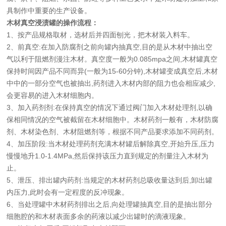
具制作中重要的生产设备。
木材真空浸渍罐的操作流程：
1、按产品规格取材，选材后并四面刨光，把木材装入料车。
2、前真空:在加入防腐剂之前向罐内抽真空,目的是从木材中抽出空
气以利于阻燃剂漫注木材。真空度一般为0.085mpa之间,木材罐真空
保持时间因产品不同而异(一般为15-60分钟),木材罐变成真空后,木材
中中的一部分空气也被抽出,药剂进入木材内部的阻力也会相应减少,
会更容易的进入木材细胞内。
3、加入药剂剂:在保持真空的情况下通过阀门加入木材处理剂,以确
保相同情况的空气被截留在木材细胞中。木材药剂一般有，木材防腐
剂、木材染色剂、木材阻燃剂等，根据不同产品要求添加不同药剂。
4、加压阶段:当木材处理药剂充满木材罐后解除真空,开始升压,压力
慢慢地升1.0-1.4MPa,然后保持该压力直到规定的剂量注入木材为
止。
5、泄压、排出罐内药剂:当规定的木材药剂总吸收量达到后,卸出罐
内压力,此时会有一定程度的反冲现象。
6、当处理罐中木材药剂排出之后,向处理罐抽真空,目的是抽出部分
细胞腔的和木材表面多余的药液以减少出罐时的滴液现象。