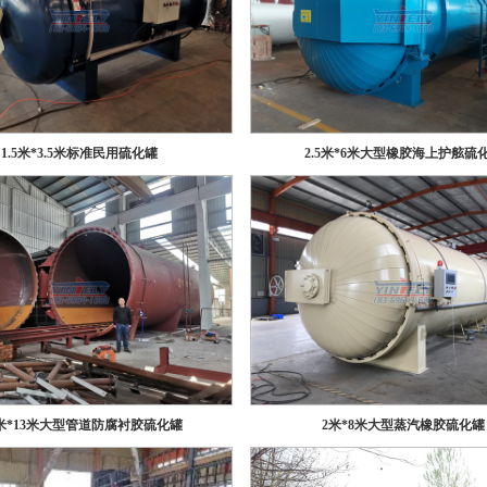
1.5米*3.5米标准民用硫化罐
2.5米*6米大型橡胶海上护舷硫
5米*13米大型管道防腐衬胶硫化罐
2米*8米大型蒸汽橡胶硫化罐