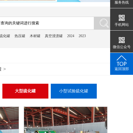
服务热线
手机网站
硫化罐
热压罐
木材罐
真空浸渍罐
2024
2023
微信公众号
>
罐
返回顶部
大型硫化罐
小型试验硫化罐