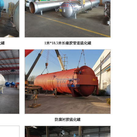
化罐
1米*18.5米长橡胶管道硫化罐
防腐衬胶硫化罐