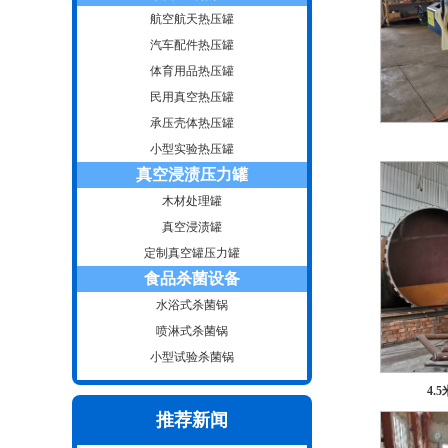
航空航天热压罐
汽车配件热压罐
体育用品热压罐
民用真空热压罐
承压壳体热压罐
小型实验热压罐
真空浸渍压力罐
木材处理罐
真空浸渍罐
定制真空罐压力罐
食品杀菌设备
水浴式杀菌锅
喷淋式杀菌锅
小型试验杀菌锅
4.
推荐新闻