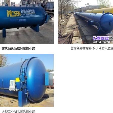
蒸汽加热防腐衬胶硫化罐
高压橡塑蒸压釜 耐温橡胶电硫
大型工业制品蒸汽硫化罐